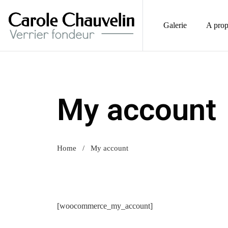
Galerie
A pro
My account
Home
/
My account
[woocommerce_my_account]